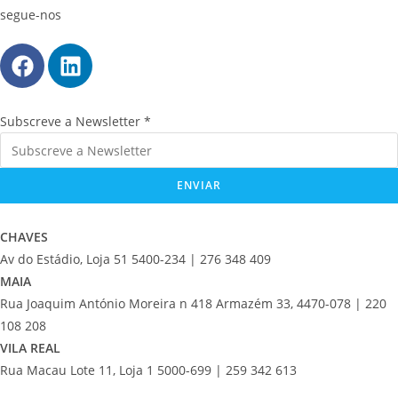
segue-nos
N
Subscreve a Newsletter
*
e
w
ENVIAR
s
l
e
CHAVES
t
Av do Estádio, Loja 51 5400-234 | 276 348 409
t
MAIA
e
Rua Joaquim António Moreira n 418 Armazém 33, 4470-078 | 220
r
108 208
a
VILA REAL
S
Rua Macau Lote 11, Loja 1 5000-699 | 259 342 613
u