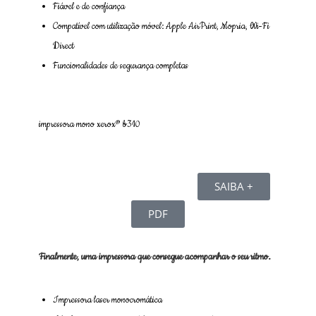
Fiável e de confiança
Compatível com utilização móvel: Apple AirPrint, Mopria, Wi-Fi
Direct
Funcionalidades de segurança completas
impressora mono xerox® b310
SAIBA +
PDF
Finalmente, uma impressora que consegue acompanhar o seu ritmo.
Impressora laser monocromática