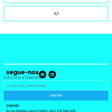
A3
segue-nos
N
Subscreve a Newsletter
*
e
w
ENVIAR
s
l
CHAVES
e
Av do Estádio, Loja 51 5400-234 | 276 348 409