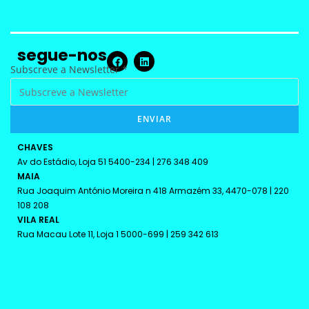
segue-nos
N
Subscreve a Newsletter
*
e
w
ENVIAR
s
l
CHAVES
e
Av do Estádio, Loja 51 5400-234 | 276 348 409
t
MAIA
t
Rua Joaquim António Moreira n 418 Armazém 33, 4470-078 | 220
108 208
e
VILA REAL
r
Rua Macau Lote 11, Loja 1 5000-699 | 259 342 613
S
u
b
s