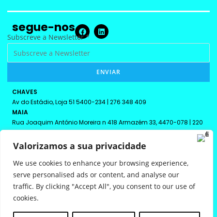
segue-nos
S
Subscreve a Newsletter
*
u
b
ENVIAR
s
c
CHAVES
r
Av do Estádio, Loja 51 5400-234 | 276 348 409
e
MAIA
v
Rua Joaquim António Moreira n 418 Armazém 33, 4470-078 | 220
108 208
e
VILA REAL
Valorizamos a sua privacidade
a
Rua Macau Lote 11, Loja 1 5000-699 | 259 342 613
N
We use cookies to enhance your browsing experience,
e
serve personalised ads or content, and analyse our
w
traffic. By clicking "Accept All", you consent to our use of
s
cookies.
l
powered by
bto