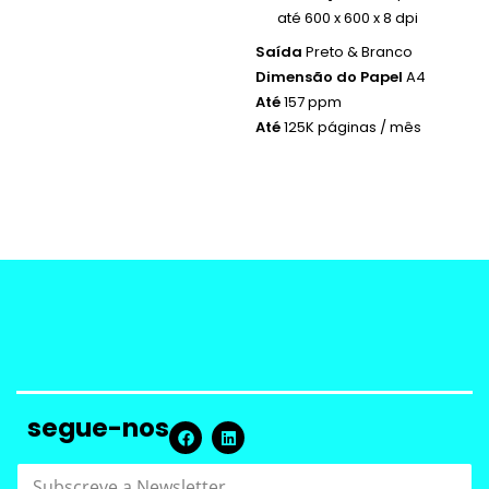
até 600 x 600 x 8 dpi
Saída
Preto & Branco
Dimensão do Papel
A4
Até
157 ppm
Até
125K páginas / mês
segue-nos
S
S