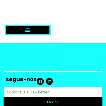
SOLUÇÕES & SERVIÇOS
segue-nos
S
N
u
e
b
w
s
ENVIAR
s