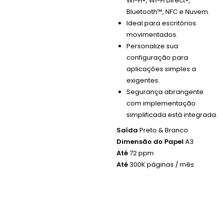
Wi-Fi®, Wi-Fi Direct®,
Bluetooth™, NFC e Nuvem.
Ideal para escritórios
movimentados.
Personalize sua
configuração para
aplicações simples a
exigentes.
Segurança abrangente
com implementação
simplificada está integrada.
Saída
Preto & Branco
Dimensão do Papel
A3
Até
72 ppm
Até
300K páginas / mês