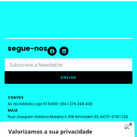
segue-nos
S
a
u
S
b
u
s
ENVIAR
b
c
s
r
c
e
r
CHAVES
v
e
Av do Estádio, Loja 51 5400-234 | 276 348 409
e
v
MAIA
a
e
Rua Joaquim António Moreira n 418 Armazém 33, 4470-078 | 220
N
N
108 208
e
e
w
VILA REAL
w
Valorizamos a sua privacidade
s
s
Rua Macau Lote 11, Loja 1 5000-699 | 259 342 613