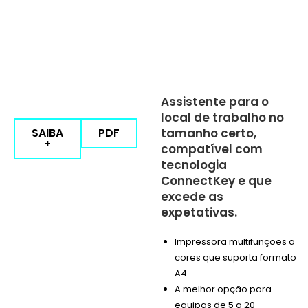
Assistente para o
local de trabalho no
SAIBA
PDF
tamanho certo,
+
compatível com
tecnologia
ConnectKey e que
excede as
expetativas.
Impressora multifunções a
cores que suporta formato
A4
A melhor opção para
equipas de 5 a 20