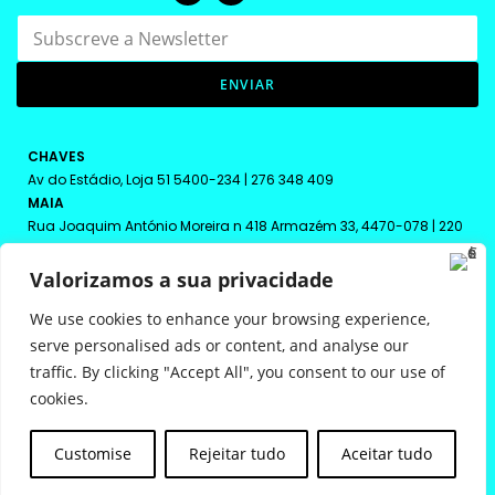
S
a
u
S
b
u
s
ENVIAR
b
c
s
r
c
e
r
CHAVES
v
e
Av do Estádio, Loja 51 5400-234 | 276 348 409
e
v
MAIA
a
e
Rua Joaquim António Moreira n 418 Armazém 33, 4470-078 | 220
N
N
108 208
e
e
w
VILA REAL
w
Valorizamos a sua privacidade
s
s
Rua Macau Lote 11, Loja 1 5000-699 | 259 342 613
l
l
We use cookies to enhance your browsing experience,
e
e
serve personalised ads or content, and analyse our
t
t
traffic. By clicking "Accept All", you consent to our use of
t
t
cookies.
e
e
r
r
powered by
bto
*
Customise
Rejeitar tudo
Aceitar tudo