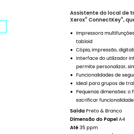
Assistente do local de 
®
®
Xerox
ConnectKey
, qu
Impressora multifunçõe
tabloid
Cópia, impressão, digitali
Interface do utilizador i
permite personalizar, sim
Funcionalidades de seg
Ideal para grupos de t
Pequenas dimensões: o f
sacrificar funcionalidade
Saída
Preto & Branco
Dimensão do Papel
A4
Até
35 ppm