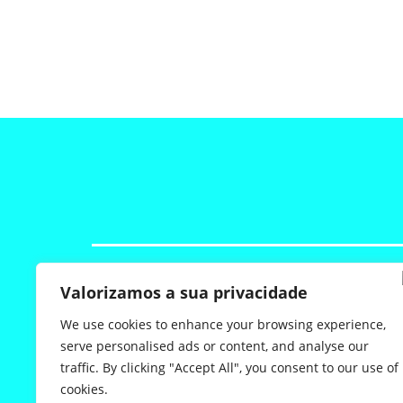
segue-nos
Valorizamos a sua privacidade
S
N
We use cookies to enhance your browsing experience,
u
e
b
w
serve personalised ads or content, and analyse our
s
ENVIAR
s
traffic. By clicking "Accept All", you consent to our use of
c
l
cookies.
r
e