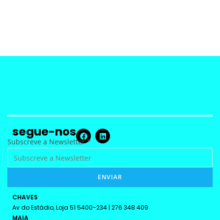
segue-nos
S
Subscreve a Newsletter
*
u
b
ENVIAR
s
c
CHAVES
r
Av do Estádio, Loja 51 5400-234 | 276 348 409
e
MAIA